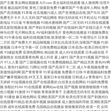
国产主播
美女网站视频黄
A片com
美女福利在线观看
狼人激情网
伦理片
香港
极品福利导航
黄色三级最新免费
91嫩草国产
午夜成年人网站
免费
国产高清视频
91草莓
丝瓜视频污成人
国产亚洲视品在线
国产玖玖
国产
免费毛不卡片
久久无码
国产精品网络
孕妇无码在线
91手机论坛
91视频
新地址
91日逼
午夜啪视频
91啪水蜜桃网
国产二区无码
91日韩在线观看
西瓜影院视频全集
国产孕妇无码视频
国产在线福利
国产在线日皮片
午夜
神马伦理
毛片网站美女
AV福利激情毛片
黄色网在线播放
91视频免费在
线
91午夜在线
福利在线视频导航
欧美喷潮一区二区
午夜理论片
日本第
二片区
国产免费大片
精品呦视频
日本乱伦高清无码
深夜国产视频
91刺
激视频
日本中文字幕一区
日韩免费精品视频
日本高清v
欧美日韩伦理午
夜
91碰超免费
亚洲色图网站
精品欧美
成人AV在线观看
日本a级在线
干
露脸熟女
在线观看黄色网
成人抖音
爰上碰91
国产美女91视频
国产情侣
片
97人人看
国产三级视频在线
91免费视频精品
国产精品另类
黄色AV网
站人
黄色91福利社
污网址18禁
国产高清不卡二区
成人午夜视频免费
欧
美激情福利网
国产青青青草
91草逼视频
免费看片日韩
午夜视频福利免费
国产嫩草视频在线
69叉叉叉
最新日本在线视频
日韩成人a
青青操91
五月
天婷婷
91短视频在线
国产在线观看的
白丝美女自慰网站
91福利免费视
频
加勒比91AV
91在线观看
黄网站av在线
国产视频
狠狠擼狠狠擼
91桃
色小视频
91激情
91干啪啪
青青操青青干
主播诱惑无码专区
欧美视频电
影
91播放
麻豆桃色网站
亚洲欧美国产另类
欧美伦理另类
国产刺激对白
在线观看91精品
欧美成年视频
操碰操揉
成人微拍福利导航
亚洲欧美国产
日韩
成年在线观看免费
岛国精品在线播放
狠狠撸第四色
欧美一页
女同