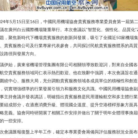
024年5月15日至16日，中國民用機場協會貴賓服務專業委員會第一屆第
議在廣州白云國際機場隆重舉行。本次會議以“智慧化、個性化、品質化”
題，聚焦新時代下機場貴賓服務的創新與發展，吸引了全國近50家機場
、貴賓服務公司及行業專家代表參會，共同探討民航貴賓服務體系的高質
設路徑與發展方向。
議伊始，廣東省機場管理集團有限公司相關領導致歡迎詞，對來自全國各
航空貴賓服務領域同仁表示熱烈歡迎。他在致辭中強調，本次會議旨在通
圍繞中心、服務大局，充分調動貴賓服務領域各成員單位的積極性和創造
，切實增強標準的行業發展引領力和服務文化共識。中國民用機場協會副
事主持會議并發表講話，明確指出貴賓服務是民用運輸航空和多主體行業
要組成部分，在適應消費升級、體現國企溫度、提升空港標桿形象方面具
略意義。協會同時研開展了相關工作安排并做出了關于明年全體理事換屆
的一些安排。
次會議匯報復盤上半年工作，確定本專業委會籌備與評估服務狀況全面布