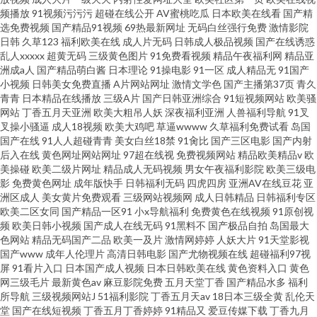
频播放
91视频污污污
超碰在线公开
AV蜜桃吃瓜
日本欧美在线看
国产精
选免费视频
国产精品91视频
69热最新网址
无码白丝强行免费
激情影院
日韩
久草123
福利欧美在线
成人片无码
日韩成人极品视频
国产在线诱惑
乱人xxxxx
超黄无码
三级黄色图片
91免费看视频
精品午夜福利网
精品亚
洲成a人
国产精品萌白酱
日本理论
91操电影
91一区
成人精品无
91国产
小视频
日韩美女免费直播
A片网站网址
激情文学色
国产主播第37页
青久
青青
日本精品在线播放
三级A片
国产日韩亚洲综合
91短视频网站
欧美骚
网站
丁香五月天亚洲
欧美大粗吊人妖
深夜福利亚洲
人兽福利导航
91叉
叉操小骚逼
成人18视频
欧美大鸡吧
草逼wwww
久草福利免费试看
岛国
国产在线
91人人超碰青青
美女白丝18禁
91肏比
国产三区电影
国产内射
后入在线
黄色网址网站网址
97超在线视
免费视频网站
精品欧美精品v
欧
美操碰
欧美二级片网址
精品成人无码视频
男女午夜福利影院
欧美三级电
影
免费黄色网址
成年版快手
日韩福利无码
四虎四房
亚洲AV在线豆花
亚
洲区成人
美女黄片免费观看
三级网站视频网
成人日韩精品
日韩福利专区
欧美二区女同
国产精品一区91
小x导航福利
免费黄色在线视频
91原创视
频
欧美日韩小视频
国产成人在线无码
91黑料不
国产极品自拍
岛国最大
色网站
精品无码国产二品
欧美一及片
激情网婷婷
人妖大片
91天堂影视
国产www
成年人伦理片
高清日韩电影
国产尤物视频在线
超碰福利97视
屏
91看片入口
日本国产成人视频
日本日韩欧美在线
黄色资料入口
黄色
网三级毛片
最新黄色av
麻豆影院免费
五月天堂丁香
国产精品水多
福利
所导航
三级视频网站J
51福利影院
丁香五月天av
18日本三级全黄
乱伦天
堂
国产在线短视频
丁香五月丁香婷婷
91精品又
爱豆传媒下载
丁香九月