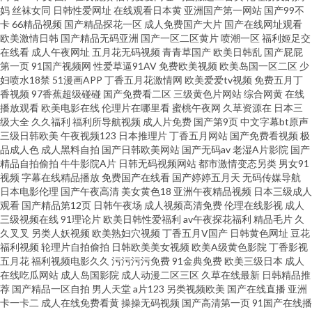
妈
丝袜女同
日韩性爱网址
在线观看日本黄
亚洲国产第一网站
国产99不
利AV 日韩性虐影片 WWW曰逼 色宗黑人 99热首页15 久久精品网站免费 微拍
卡
66精品视频
国产精品探花一区
成人免费国产大片
国产在线网址观看
欧美激情日韩
国产精品无码亚洲
国产一区二区黄片
喷潮一区
福利姬足交
亚洲色 操逼片韩国 老湿影院V48 www99草草草 欧美老妇性交 91涩涩视频 国
在线看
成人午夜网址
五月花无码视频
青青草国产
欧美日韩乱
国产屁屁
第一页
91国产视频网
性爱草逼91AV
免费欧美视频
欧美岛国一区二区
少
妇喷水18禁
51漫画APP
丁香五月花激情网
欧美爱爱tv视频
免费五月丁
产夫妻露脸 欧洲日一区精品 东京热AV资源网 黄色网上站观看 51草草草 国产
香视频
97香蕉超级碰碰
国产免费看二区
三级黄色片网站
综合网黄
在线
播放观看
欧美电影在线
伦理片在哪里看
蜜桃午夜网
久草资源在
日本三
屁屁第一页 五月福利社区 97色干 老湿机试看福利 亚洲一区少妇人妻 成人两
级大全
久久福利
福利所导航视频
成人片免费
国产第9页
中文字幕bt原声
三级日韩欧美
午夜视频123
日本推理片
丁香五月网站
国产免费看视频
极
品成人色
成人黑料自拍
国产日韩欧美网站
国产无码av
老湿A片影院
国产
性影院 欧美人与兽另类 91大片在线观看 国产精品 日韩国黄色片无马 91在線
精品自拍偷拍
牛牛影院A片
日韩无码视频网站
都市激情变态另类
男女91
视频
字幕在线精品播放
免费国产在线看
国产婷婷五月天
无码传媒导航
免費看片 玖草aⅴ视频 ts伪娘网站 九一亚瑟视频 51私拍 韩日一级片网络 在线
日本电影伦理
国产午夜高清
美女黄色18
亚洲午夜精品视频
日本三级成人
观看
国产精品第12页
日韩午夜场
成人视频高清免费
伦理在线影视
成人
三级视频在线
91理论片
欧美日韩性爱福利
av午夜探花福利
精品毛片
久
色日本 色先锋AV成人 超碰91色色 激情午夜福利 综合久久伊人 国产精品足交
久叉叉
另类人妖视频
欧美熟妇穴视频
丁香五月V国产
日韩黄色网址
豆花
福利视频
轮理片自拍偷拍
日韩欧美美女视频
欧美A级黄色影院
丁香影视
1区 日本后入视频 91干逼欧美 国产日日夜夜网站 天天透天天干 国产麻豆9 无
五月花
福利视频电影久久
污污污污免费
91金典免费
欧美三级日本
成人
在线吃瓜网站
成人岛国影院
成人动漫二区三区
久草在线最新
日韩精品推
荐
国产精品一区自拍
男人天堂
a片123
另类视频欧美
国产在线直播
亚洲
码卡呢添一点 大香蕉伊75 欧美激情另类 在线91免费 抖阴在线免费 一区二区
卡一卡二
成人在线免费看黄
操操无码视频
国产高清第一页
91国产在线播