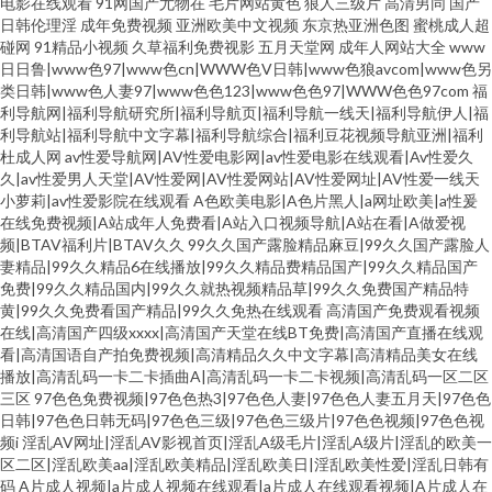
电影在线观看
91网国产尤物在
毛片网站黄色
狼人三级片
高清男同
国产
日韩伦理淫
成年免费视频
亚洲欧美中文视频
东京热亚洲色图
蜜桃成人超
碰网
91精品小视频
久草福利免费视影
五月天堂网
成年人网站大全
www
日日鲁|www色97|www色cn|WWW色V日韩|www色狼avcom|www色另
类日韩|www色人妻97|www色色123|www色色97|WWW色色97com
福
利导航网|福利导航研究所|福利导航页|福利导航一线天|福利导航伊人|福
利导航站|福利导航中文字幕|福利导航综合|福利豆花视频导航亚洲|福利
杜成人网
av性爱导航网|AV性爱电影网|av性爱电影在线观看|Av性爱久
久|av性爱男人天堂|AV性爱网|AV性爱网站|AV性爱网址|AV性爱一线天
小萝莉|av性爱影院在线观看
A色欧美电影|A色片黑人|a网址欧美|a性爰
在线免费视频|A站成年人免费看|A站入口视频导航|A站在看|A做爱视
频|BTAV福利片|BTAV久久
99久久国产露脸精品麻豆|99久久国产露脸人
妻精品|99久久精品6在线播放|99久久精品费精品国产|99久久精品国产
免费|99久久精品国内|99久久就热视频精品草|99久久免费国产精品特
黄|99久久免费看国产精品|99久久免热在线观看
高清国产免费观看视频
在线|高清国产四级xxxx|高清国产天堂在线BT免费|高清国产直播在线观
看|高清国语自产拍免费视频|高清精品久久中文字幕|高清精品美女在线
播放|高清乱码一卡二卡插曲A|高清乱码一卡二卡视频|高清乱码一区二区
三区
97色色免费视频|97色色热3|97色色人妻|97色色人妻五月天|97色色
日韩|97色色日韩无码|97色色三级|97色色三级片|97色色视频|97色色视
频i
淫乱AV网址|淫乱AV影视首页|淫乱A级毛片|淫乱A级片|淫乱的欧美一
区二区|淫乱欧美aa|淫乱欧美精品|淫乱欧美日|淫乱欧美性爱|淫乱日韩有
码
A片成人视频|a片成人视频在线观看|a片成人在线观看视频|A片成人在