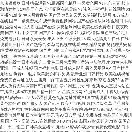
京热狠狠草
日韩精品观看
91最新国产精品
一级黄色网
91色色人妻
都市
线看 97导航 超碰日日爽 老司机午夜精品 中文字幕cao操 韩国av在线网址 久
激情婷婷
91精品国产91
云涩福利在线导航
91视色
午夜福利在线网站
91
直播
91处女
伊人网青青草
国产又爽又黄又无
久草福利资源网
东方成人
久免费一二三 狼友色综合 韩国激情av免费 免费的肏屄网址 日本韩国A片 深夜
在线
国产一级免费大片
成年免费视频网站
国产在线播放网站
亚洲日本视
频
淫淫网网
成人影视国产在线
深夜福利网址
欧美在线免费看
日夜夜欧
美
国产大片中文字幕
国产片91
操久婷婷
91视频你懂得
黄色三级片毛片
福利导航在线 99这里有精品 AV无码导航 日本户外激情 亚洲色色狼456 a日本
免费电影片
日韩欧美爱爱
成人亚洲区
欧美性16
成人色情黄片在线
在线
观看亚洲精品
国产热综合
久草网视频在线看
午夜精品网影院
伦理片完整
在线视频 东京热女w姦 九一久久 欧美伊人日逼视频 午夜插逼网址网站 超碰蝴
版
黄视网站在线播放
国产片自拍
国产在线91
AV亚洲网址
国产经典三级
在线
丁香婷婷五月综合
五月花亚洲综合
国产影院第一页
乱码欧美孕交
超碰在线艹
日本在线护士
黄色三级免费网址
香港电影伦理片
91黄色电影
蝶乐 另类激情五月花 日本不卡二区 亚洲香蕉伊人网 91大神论理少妇 大香蕉
亚洲一区成人视频
国产福利电影
日韩成人影片
男的天堂网AV
国产精品
尤物在
免费a一毛片
欧美肠交扩张另类
最新亚洲日韩精品
欧美在线视频
A片 九一精品热 欧美成人手机版 日韩一欧美色色 av先锋影音av 激情小视频
免费黄色网址在线
主播第一页
丁香五月网
性爱东京热
草逼视频78
国产
成人免费无码
高清日韩无码视频
宗和网五月天
日b视频
成人三级网站在
主播福利姬h在线
国产精一精二区
基情涩涩网
51漫画成人
丁香5月综合
91 免费在线看黄官网 伊人精品大香蕉 91熟女中文免费 黄色WW 日本女同护
网
91爱爱com
伊人涩涩射
黄色视频网址导航
91国在线观看
91最新自拍
黄色软件91
国产操女人
国产乱人
欧美乱欲视频
超碰吃瓜
久草涩涩
最新
士 91人人草 超碰精品青青 玖玖第一页 97色久一本色 超碰人人三级 国产日韩
在线A片网址
黄色视屏网站
欧美午夜寂寞影院
新视觉影视
成人写真福利
欧美内射网址
日本中文字幕无码
97日穴网
成人免费在线
精品国产免费观
看
国产不卡高清
91av在线播放
91制作传媒
岛国av资源
超碰91资源
国产
中文字幕 久久肏肏 蜜桃视频免费看 色色撸大妈 99热6孕妇无码 含羞草影音
乱一乱二乱三
日韩美女直播
91尤物69
蜜桃午夜激情
免费伦理电影
日本