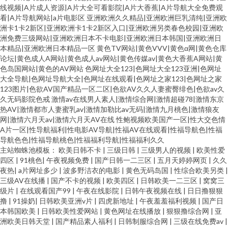
线视频|A片成人资源|A片大全可看影院|A片大香蕉|A片导航大全免费观
看|A片导航网站|a片电影区
亚洲欧洲久久精品|亚洲欧洲巨乳清纯|亚洲欧
洲卡1卡2新区|亚洲欧洲卡1卡2新区入口|亚洲欧洲另类春色校园|亚洲欧
洲免费三级网站|亚洲欧洲日本不卡电影|亚洲欧洲日本韩国|亚洲欧洲日
本精品|亚洲欧洲日本精品一区
黄色TV网站|黄色VVV|黄色α网|黄色仓库
论坛|黄色成人A网站|黄色成人av网站|黄色传媒av|黄色大香蕉A网站|黄
色岛国网站|黄色的AV网站
色网址大全123|色网址大全123亚洲|色网址
大全导航|色网址导航大全|色网址在线观看|色网址之家123|色网址之家
123图片|色欲AV国产精品一区二区|色欲AV久久人妻蜜臀绯色|色欲av久
久无码影院色戒
激情av在线男人素人|激情综合网|激情超碰78|激情东京
热AV|激情都市人妻蜜乳av|激情加勒比av无码|激情九月桃色|激情狼友
网|激情六月天av|激情六月天AV在线
性鲍视频欧美国产一区|性大交色情
A片一区|性导航福利|性电影AV导航|性福AV在线观看|性福导航色|性福
导航色色|性福导航桃色|性福福利导航|性福福利久久
主站蜘蛛池模板：
欧美日韩不卡
|
三级日韩
|
三级男人的视频
|
欧美性爱
四区
|
91桃色
|
午夜视频免费
|
国产日韩一二三区
|
五月天婷婷网页
|
久久
夜热
|
a片网址多少
|
波多野洁衣的电影
|
黄色无码岛国
|
性综合欧美另类
|
三级AV在线播
|
国产不卡的视频
|
欧美四区
|
日韩欧美一二三区
|
窝窝三
级片
|
在线观看国产99
|
午夜在线影院
|
日韩午夜视频在线
|
日日撸狠狠
撸
|
91操奶
|
日韩欧美亚洲v片
|
四虎新地址
|
午夜羞羞福利视频
|
国产日
本韩国欧美
|
日韩欧美性爱网站
|
黄色网址在线播放
|
狠狠撸综合网
|
亚
洲欧美日韩天堂
|
国产精品素人福利
|
日韩制服综合网
|
三级在线免费av
|