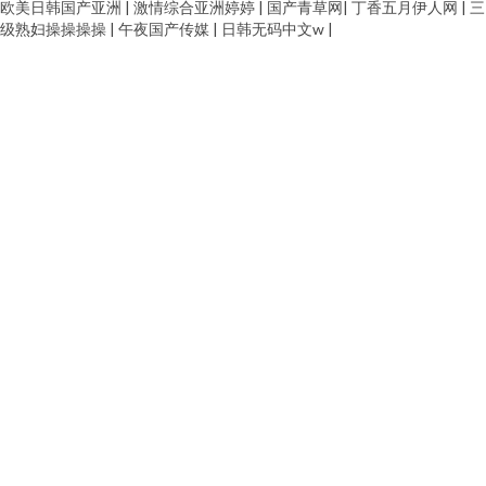
欧美日韩国产亚洲
|
激情综合亚洲婷婷
|
国产青草网
|
丁香五月伊人网
|
三
级熟妇操操操操
|
午夜国产传媒
|
日韩无码中文w
|