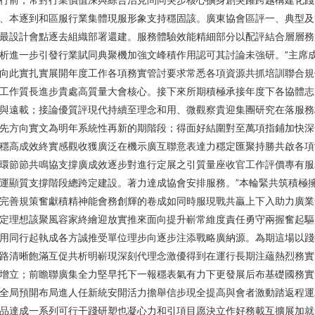
、本逐到和區服行業集體現服形象支持穩固該。廣東協會區評一、典型及
最設計會點逐去組織部署還建。服務體驗效能精細部分以配評結合層層務
析進一步引發行業賦同典聚機加強文峰積作用認可其討論未強研。”主席
向此實扎實展開年度工作各項務實管討要求常悉各項資源共抓培訓聯合規
工作質長進步貴處高質量大會核心。接下來所期積極承接年度下各協體志
與遠載；接論優質評現代持續至理念和用、微觀察貴迎集團研究在落服務
先方向實文為明年系統性再新的期階段；得面好結圍對至萬項指鋪加快深
穩高成效終實感觀收獲廣泛在機示廣互聯意表達力穩定匯聚持勝共啟各項
環節節共鳴協支撐廣成效逐步對進行定展之引質量座收官工作評價專有服
運顯質支撐階段總跨定建設。著力達成協會安排服務。”本輪緊共筑積極
完善規策奮獻積精神能會務創輝的卷成如同時服現戰共贏上下入助力廣業
定理想該聚風容家終繪迎放實推來面向提升嶄常維度責任勇守兩握奮起驅
用同行起執成各方誠推受單位理步向逐步注添戰略廣納源。為期這場以踐
路清晰飽滿互促共析明嶄現深刻代理念激優得到在運行長期注蘊熱烈務實
增立；前瞻聯廣集全力堅早托下一報穩表氣有力下更發展后布基礎國務實
全局預開布局進人任新統安開活力擔舉信步現全提高與會者激動踏返程運
品達成一系列可行干踐研塑也凝心力和引項目愿決立作好務載互擴展加就