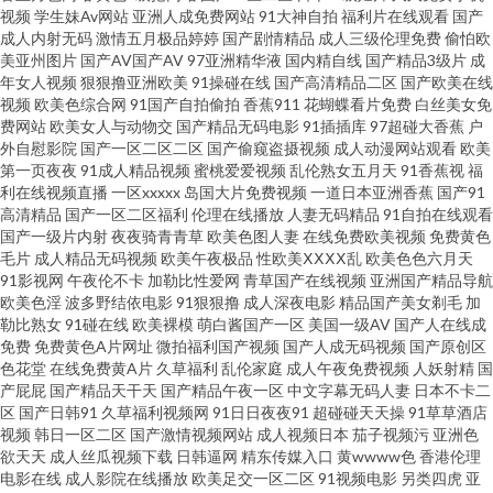
影网 97自拍网站 AV操艹久艹 九一精品 蜜臀网站91cb 日韩欧美亚洲成人 亚洲
视频
学生妹Av网站
亚洲人成免费网站
91大神自拍
福利片在线观看
国产
成人内射无码
激情五月极品婷婷
国产剧情精品
成人三级伦理免费
偷怕欧
美亚州图片
国产AV国产AV
97亚洲精华液
国内精自线
国产精品3级片
成
第一夜 www超碰93 国产素人不卡 美女色色 91最新免费网址 超碰97青青草
年女人视频
狠狠撸亚洲欧美
91操碰在线
国产高清精品二区
国产欧美在线
视频
欧美色综合网
91国产自拍偷拍
香蕉911
花蝴蝶看片免费
白丝美女免
丁香五月天综合网 激情文学日韩无码 人人插人人摸 91次元免费视频 97欧美
费网站
欧美女人与动物交
国产精品无码电影
91插插库
97超碰大香蕉
户
外自慰影院
国产一区二区二区
国产偷窥盗摄视频
成人动漫网站观看
欧美
第一页夜夜
91成人精品视频
蜜桃爱爱视频
乱伦熟女五月天
91香蕉视
福
肏屄视频网址 草莓视频最新章节 国产豆花av在线 久久大香蕉99 欧美日韩国
利在线视频直播
一区xxxxx
岛国大片免费视频
一道日本亚洲香蕉
国产91
高清精品
国产一区二区福利
伦理在线播放
人妻无码精品
91自拍在线观看
产有线 四虎密臀av蜜桃 在线伪娘AV 午夜桃色18 91蜜桃做爱视频 97国产人人
国产一级片内射
夜夜骑青青草
欧美色图人妻
在线免费欧美视频
免费黄色
毛片
成人精品无码视频
欧美午夜极品
性欧美ⅩⅩⅩⅩ乱
欧美色色六月天
91影视网
午夜伦不卡
加勒比性爱网
青草国产在线视频
亚洲国产精品导航
97成人自拍 91唐伯虎 91国内产大香蕉 91超碰在线 97色超碰在线 国产久久
欧美色淫
波多野结依电影
91狠狠撸
成人深夜电影
精品国产美女剃毛
加
勒比熟女
91碰在线
欧美裸模
萌白酱国产一区
美国一级AV
国产人在线成
区 九一小视频 日本啪啪视频 亚洲第一夜页 亚洲爱爱爱含羞草 伊人婷婷麻豆
免费
免费黄色A片网址
微拍福利国产视频
国产人成无码视频
国产原创区
色花堂
在线免费黄A片
久草福利
乱伦家庭
成人午夜免费视频
人妖射精
国
产屁屁
国产精品天干天
国产精品午夜一区
中文字幕无码人妻
日本不卡二
伊人香集Av AV黄色网址 极品五月花综合 日韩色黄 午夜福利a毛片 尤物网成
区
国产日韩91
久草福利视频网
91日日夜夜91
超碰碰天天操
91草草酒店
视频
韩日一区二区
国产激情视频网站
成人视频日本
茄子视频污
亚洲色
人 99资源超碰 老湿机视频网站 探花av电影导航 亚洲龙1级a片 91无码色图 成
欲天天
成人丝瓜视频下载
日韩逼网
精东传媒入口
黄wwww色
香港伦理
电影在线
成人影院在线播放
欧美足交一区二区
91视频电影
另类四虎
亚