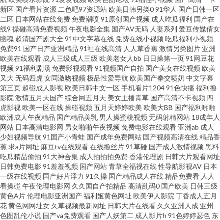
久 国厂黄色 福利姬网站免费看 超碰99日 97搞97干在线 jk白丝被c av总站 国
新区
国产看片资源
二色吧97资源站
欧美日韩另类0
91华人
国产日韩一区
二区
日本网站在线免费
免费潮喷
91原创国产视频
成人吃瓜福利
国产在
线9
操碰高清免费视频
午夜电影全集
国产AV无码
人妻系列
爱豆传媒倩女
产操逼视频在线 国产另类综合 九九超踫 另类影音 萌白酱白虎一线天 日韩狼
幽魂
超清国产剧大全
91中文字幕在线
免费在线小视频
吃瓜福利小视频
免费91
国产日产亚洲精品
91社在线高清
人人草香蕉
激情另类图片
亚洲
友网 日韩美女电影 神马影院午夜限制 91综合色图 成人Aⅴ视频 久久草福利
欧美在线观看
成人三级成人三级
欧美老女人bb
日日操第一页
91网豆花
视频
91福利剧场
免费影视观看
91视频国产自拍
国产美女在线视频
欧美
又大
无码四虎
女同激吻视频
极品性爱导航
欧美国产拳交喷奶
中文字幕
www 激情妞妞色 日韩AV电影导航 91超碰人人爱 超碰豆花97 精品蜜桃9199
第三页
超碰成人影视
欧美日韩中文一区
手机看片1204
91色快播
福利撸
影院
激情五月天国产
综合网五月天
美女主播青草
国产高清不卡视频
四
男人资源 天天肏屄一网 91小视频黄 97超碰无码 阿v在线观看 东方四虎 久草
虎影视
欧美一区在线
操碰视频
五月天婷婷欧美
欧美大BB
国产福利啪啪
欧洲成人午夜精品
国产精品美乳
男人操蜜桃视频
无码射精网站
18成年人
网站
日本高清电影网
男女啪啪午夜视频
免费电影在线观看
亚洲ab
成人
国产精品视频 人妖啪啪网站 香蕉视频黄在线 av福利老司机 福利二区 日韩欧
少妇视频导航
91国产小青蛙
国产成年免费网站
国产视频高清在线
精品香
蕉
求a片网址
麻豆tv在线观看
在线撸丝片
91草碰
国产成人激情视频
黑料
美a免费 91社区免费在线 国产精彩视频久久 久久青草线蕉国产 四虎影院无码
吃瓜精品偷拍
91大神合集
成人拍拍拍免费
香港伦理剧
日韩大片观看网址
日韩免费电影
91羞羞视频
国产网站
青草全福视在线
性导航影视AV
日本
一级在线视频
国产好片浮力
91久操
国产精品成人在线
精品免费看
人人
91黑丝精品美女 国产精品v 久草在线免费福利 青青操男人的天堂 欧美性炮图
看操碰
午夜伦理电影网
久久国自产拍精品
高清乱码0
国产欧美
日韩三级
黄色A片
伦理电影亚洲国产
福利姬黄色网址
欧美伊人影院
丁香成人五月
日本不卡 丝袜少妇在线影院 天天射一射 天天插天天操 亚洲另类AV 91豆花在
花
黄色网网址女
久草视频最新网址
日韩大片在线看
久久亚洲人成
亚州
色图乱伦小说
国产va免费观看
国产人妖第二
成人影片h
91色婷婷瑟色
东