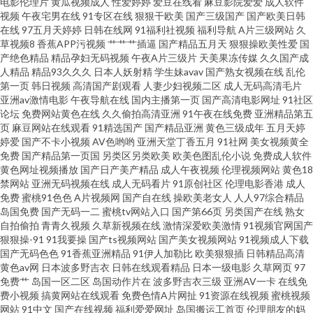
电影伦理片
黄瓜视频成人
性爱婷婷
爱豆在线看
麻豆影院爱爱
成人软件
瑟瑟视频网站 91重口味视频 国产精品无毛自慰 美日青青肏 豆花在线视频 婷
视频
午夜宅男在线
91专区在线
狠狠干欧美
国产三级国产
国产欧美日韩
在线
97五月天婷婷
日韩在线网
91福利社视频
福利导航
A片三级网站
久
草视频8
香蕉APP污视频
艹艹艹插逼
国产精品五月天
狠狠操欧美性爱
国
婷五月天色色 97视频91 欧洲毛片影院 AV91网 韩国福利在线 午夜日比导航
产绝色精品
精品孕妇无码视频
午夜A片三级片
天美果冻传媒
久久国产成
人精品
精品93久久久
日本人妖射精
学生妹avav
国产熟女视频在线
乱伦
成人伊人影院 韩日VA 天天操操 91蜜臀人妻中文 国产91探花 欧美不卡交配视
第一页
韩日视频
高清国产剧观看
人妻少妇视频二区
成人无码高清毛片
亚洲av激情电影
午夜导航在线
国内主播第一页
国产高清电影网址
91社区
论坛
免费网站黄色在线
久久偷拍高清亚洲
91午夜在线免费
亚洲精品第五
频 亚洲涩涩免费 91原创论坛 另类综合欧美变态 69成人网站 韩国三级色情影
页
麻豆网站在线观看
91精选国产
国产精品亚洲
黄色三级成年
五月天婷
婷爱
国产不卡小视频
AV色哟哟
亚洲天堂丁香五月
91社网
美女视频黄全
院 人人干人人摸 伊人三级网 国产喷水在线观看 蜜桃草91视频 色综合电影 97
免费
国产精品第一页国
另类区另类欧美
欧美色图乱伦小说
免费成人软件
黄色网址视频播放
国产日产美产精品
成人午夜视频
伦理视频网站
黄色18
禁网站
亚洲无码视频在线
成人无码看片
91原创社区
伦理电影香港
成人
超碰人妻在线 另类综合19p 微拍福利地址av 国产一线二线 97色色资源站 性
免费
蜜桃91色色
A片视频网
国产自在线
操欧美老女人
人人97综合精品
岛国免费
国产无码一二
蜜桃tv网站入口
国产第66页
另类国产在线
熟女
爱视频一区二区 成人a三级 男人影院网 91大神在线 国产AAA级毛片 美女黄
自拍偷拍
青青久视频
久草新视频在线
激情深爱欧美激情
91视频官网国产
狠狠操-91
91我要操
国产ts视频网站
国产美女视频网站
91视频成人下载
国产无码色色
91香蕉亚洲精品
91伊人加勒比
欧美狠狠插
日韩精品高清
com 福利老湿69 51国产视频 肏屄免费看 91精品网站免费 美国性爱XXXX
黄色av网
日本波多野吉衣
日韩在线观看精品
日本一级电影
久草网页
97
免费艹
岛国一区二区
岛国动作片在
波多野吉衣三级
亚洲AV一卡
在线免
2026全色网 超碰青青草原 九九肏肏 丝袜美尻人妻偷拍 欧美色网导航 成人福
费小视频
搞黄网站在线观看
免费色情A片网扯
91资源在线视频
蜜桃视频
网站
91中文
国产在线视频
福利爱爱网址
岛国搬运工首页
伦理朋友的妈