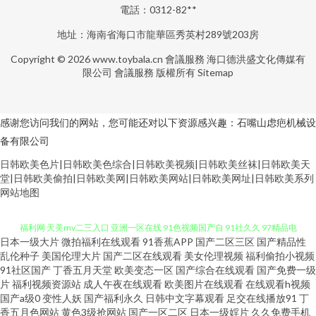
電話：0312-82**
地址：海南省海口市龍華區秀英村289號203房
Copyright © 2026
www.toybala.cn
會議服務
海口德洪盛文化傳媒有
限公司
會議服務
版權所有
Sitemap
感谢您访问我们的网站，您可能还对以下资源感兴趣：石嘴山虑疤机械设
备有限公司
日韩欧美色片|日韩欧美色综合|日韩欧美视频|日韩欧美丝袜|日韩欧美天
堂|日韩欧美偷拍|日韩欧美网|日韩欧美网站|日韩欧美网址|日韩欧美系列
网站地图
日本一级大片
微拍福利在线观看
91香蕉APP
国产二区三区
国产精品性
超碰99热9 东方黄色A片 影音先锋白嫩丰腴 91线上网站 91午夜电影观看 亚洲
乱伦种子
美国伦理大片
国产二区在线观看
美女伦理视频
福利偷拍小视频
91社区国产
丁香五月天堂
欧美变态一区
国产综合在线观看
国产免费一级
片
福利视频资源站
成人午夜在线观看
欧美图片在线观看
在线观看h视频
福利网 天美mv二三入口 亚洲一区在线 91色视频国产自 91社久久 97精品电
国产a级0
变性人妖
国产福利永久
日韩中文字幕观看
足交在线播放91
丁
香五月色网站
黄色3级抢网站
国产一区二区
日本一级婬片
久久免费手机