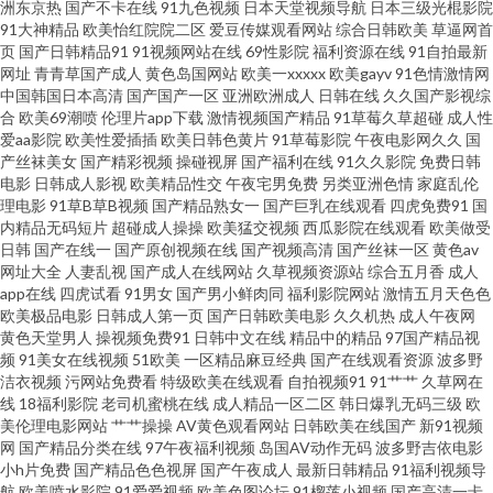
洲东京热
国产不卡在线
91九色视频
日本天堂视频导航
日本三级光棍影院
人VA视频 精品福利局 欧美孕妇性交 午夜福利剧院 不卡综合11 久久av社区 欧
91大神精品
欧美怡红院院二区
爱豆传媒观看网站
综合日韩欧美
草逼网首
页
国产日韩精品91
91视频网站在线
69性影院
福利资源在线
91自拍最新
美不卡交配视频 欧美性感AA视频 欧美一级黄色A片 国产91在线不卡 欧洲精
网址
青青草国产成人
黄色岛国网站
欧美一xxxxx
欧美gayv
91色情激情网
中国韩国日本高清
国产国产一区
亚洲欧洲成人
日韩在线
久久国产影视综
合
欧美69潮喷
伦理片app下载
激情视频国产精品
91草莓久草超碰
成人性
品伦 午夜神器人妻 亚州另类av 超碰99观看 青青草视频福利 午夜插插 中文字
爱aa影院
欧美性爱插插
欧美日韩色黄片
91草莓影院
午夜电影网久久
国
产丝袜美女
国产精彩视频
操碰视屏
国产福利在线
91久久影院
免费日韩
幕视频91 综合亚洲97 91地址入口网页 亚洲五码蜜桃 AV你懂得 美女的bb 韩
电影
日韩成人影视
欧美精品性交
午夜宅男免费
另类亚洲色情
家庭乱伦
理电影
91草B草B视频
国产精品熟女一
国产巨乳在线观看
四虎免费91
国
内精品无码短片
超碰成人操操
欧美猛交视频
西瓜影院在线观看
欧美做受
国91大片 欧美亚洲色国产 天堂资源网站 亚洲成人黄色网址 www91操 国产另
日韩
国产在线一
国产原创视频在线
国产视频高清
国产丝袜一区
黄色av
网址大全
人妻乱视
国产成人在线网站
久草视频资源站
综合五月香
成人
类欧美 国产欧美一区二区 国产色又黄视频 蜜芽9啪啪视频 日韩欧美国产一区
app在线
四虎试看
91男女
国产男小鲜肉同
福利影院网站
激情五月天色色
欧美极品电影
日韩成人第一页
国产日韩欧美电影
久久机热
成人午夜网
黄色天堂男人
操视频免费91
日韩中文在线
精品中的精品
97国产精品视
亚洲欧洲av 亚洲性爱福利导航 成人国产精品 国产全部视频91 国产探花福利
频
91美女在线视频
51欧美
一区精品麻豆经典
国产在线观看资源
波多野
洁衣视频
污网站免费看
特级欧美在线观看
自拍视频91
91艹艹
久草网在
导航 老司机影音先锋 日本成人免费电影 日本无码三级 青青久久910 免费亚洲
线
18福利影院
老司机蜜桃在线
成人精品一区二区
韩日爆乳无码三级
欧
美伦理电影网站
艹艹操操
AV黄色观看网站
日韩欧美在线国产
新91视频
网
国产精品分类在线
97午夜福利视频
岛国AV动作无码
波多野吉依电影
精品色片 欧美另类日韩 另类欧美综合 精品久久人妻 国产在线第9页 韩国av久
小h片免费
国产精品色色视屏
国产午夜成人
最新日韩精品
91福利视频导
航
欧美喷水影院
91爱爱视频
欧美色图论坛
91榴莲小视频
国产高清一卡